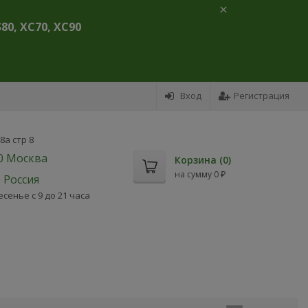
S80, XC70, XC90
Вход
Регистрация
а стр 8
80 Москва
Корзина (
0
)
на сумму
0
₽
0 Россия
енье с 9 до 21 часа