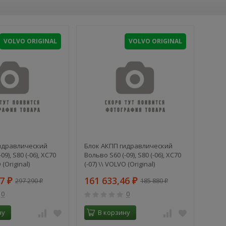
VOLVO ORIGINAL
VOLVO ORIGINAL
идравлический
Блок АКПП гидравлический
09), S80 (-06), XC70
Вольво S60 (-09), S80 (-06), XC70
 (Original)
(-07) \\ VOLVO (Original)
27
161 633,46
297 290
185 880
₽
₽
₽
₽
0
0
ну
В корзину