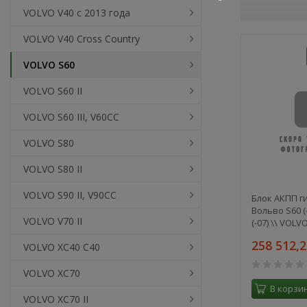
VOLVO V40 c 2013 года
VOLVO V40 Cross Country
VOLVO S60
VOLVO S60 II
VOLVO S60 III, V60CC
VOLVO S80
VOLVO S80 II
VOLVO S90 II, V90CC
Блок АКПП г
Вольво S60 (-
VOLVO V70 II
(-07) \\ VOLVO
258 512,
VOLVO XC40 C40
VOLVO XC70
В корзи
VOLVO XC70 II