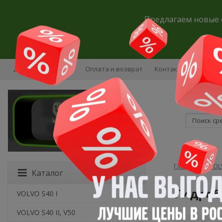
Предлагаем новые 
Доставка и оплата
Оплата и возврат
Контакты
Ваканс
Главная
→
VOL
Каталог
.
Гидроб
VOLVO S40 I
VOLVO S40 II, V50