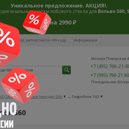
Уникальное предложение. АКЦИЯ!.
оригинальные щетки лобового стекла для
Вольво S60, 
Цена 2990 ₽
ии
Подбор запчастей по VIN коду
Информация
Москва Поморская 48
+7 (495) 766-21-
+7 (985) 766 21 8
Понедельник-Воскрес
VO S60
▼
→
Коробка передач S60
▼
→
Гидроблок S60
▼
лок S60