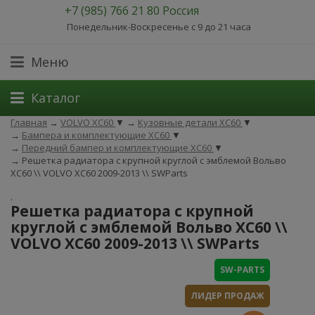
+7 (985) 766 21 80 Россия
Понедельник-Воскресенье с 9 до 21 часа
Меню
Каталог
Главная
→
VOLVO XC60
▼
→
Кузовные детали XC60
▼
→
Бампера и комплектующие XC60
▼
→
Передний бампер и комплектующие XC60
▼
→
Решетка радиатора c крупной круглой с эмблемой Вольво
XC60 \\ VOLVO XC60 2009-2013 \\ SWParts
.
Решетка радиатора c крупной
круглой с эмблемой Вольво XC60 \\
VOLVO XC60 2009-2013 \\ SWParts
SW-PARTS
ЛИДЕР ПРОДАЖ