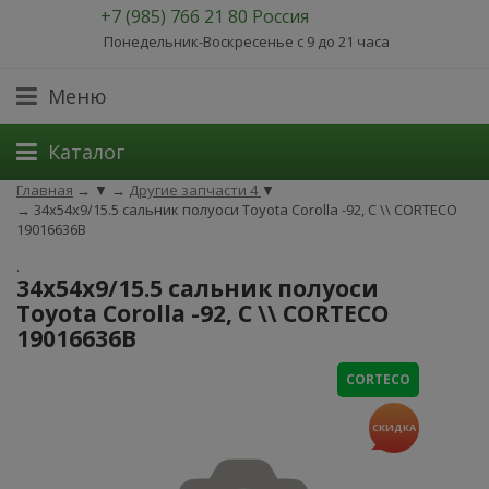
+7 (985) 766 21 80 Россия
Понедельник-Воскресенье с 9 до 21 часа
Меню
Каталог
Главная
→
▼
→
Другие запчасти 4
▼
→
34x54x9/15.5 сальник полуоси Toyota Corolla -92, C \\ CORTECO
19016636B
.
34x54x9/15.5 сальник полуоси
Toyota Corolla -92, C \\ CORTECO
19016636B
CORTECO
СКИДКА