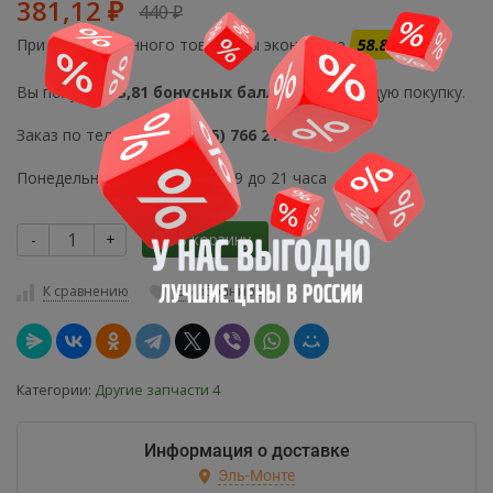
381,12
440
₽
₽
При покупке данного товара Вы экономите
58.88 руб.
Вы получите
3,81 бонусных балла
на следующую покупку.
Заказ по телефону
+7 (495) 766 21 80
Понедельник-Воскресенье с 9 до 21 часа
-
+
В корзину
К сравнению
В избранное
Категории:
Другие запчасти 4
Информация о доставке
Эль-Монте